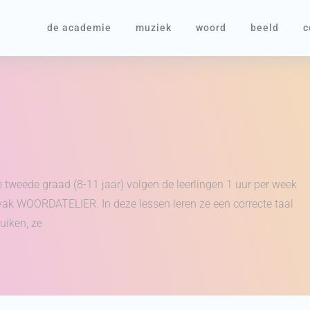
de academie
muziek
woord
beeld
c
e tweede graad (8-11 jaar) volgen de leerlingen 1 uur per week
vak WOORDATELIER. In deze lessen leren ze een correcte taal
uiken, ze