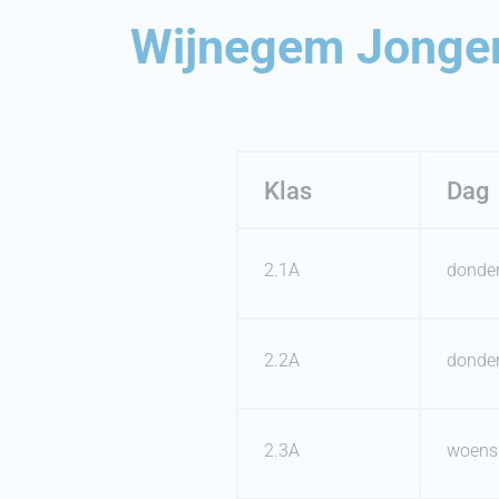
Wijnegem Jonger
Klas
Dag
2.1A
donde
2.2A
donde
2.3A
woens