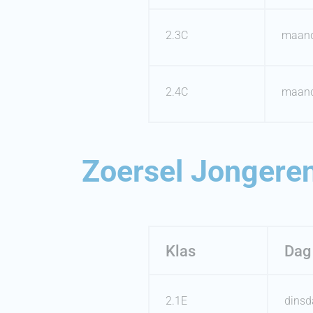
2.3C
maan
2.4C
maan
Zoersel Jongeren
Klas
Dag
2.1E
dinsd