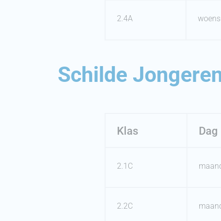
2.4A
woens
Schilde Jongeren
Klas
Dag
2.1C
maan
2.2C
maan