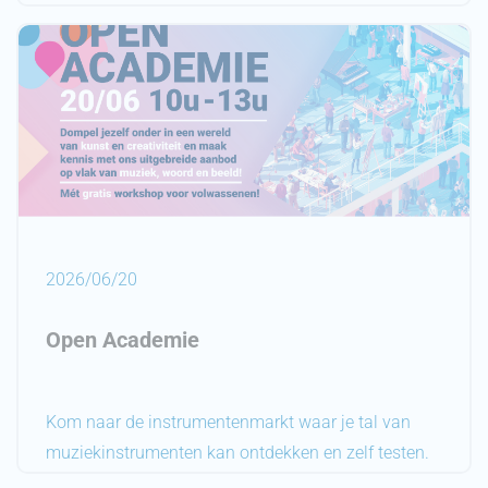
2027 zijn gestart!
De
nieuwe inschrijvingen
starten op
maandag 1 juni
2026
.
Meer info kan u terugvinden op de pagina
inschrijvingen
.
Een vraag over de inschrijving voor volgend
schooljaar?
Neem gerust telefonisch contact op of kom even
2026/06/20
langs op het secretariaat in Wijnegem, Schilde of
Zoersel.
Open Academie
U kan terecht bij ons volgens de
openingsuren
vermeld op onze website.
Kom naar de instrumentenmarkt waar je tal van
muziekinstrumenten kan ontdekken en zelf testen.
Is Beeld meer iets voor jou? Stel dan je vragen