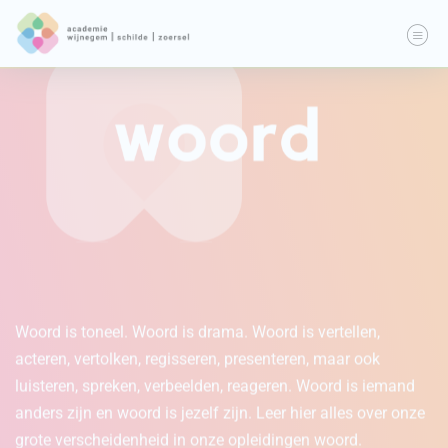
Woord is toneel. Woord is drama. Woord is vertellen,
Zingen of een instrument spelen, in groep of solo en eender
Wil je tekenen, schilderen, werken met klei en nog veel
acteren, vertolken, regisseren, presenteren, maar ook
welke stijl. Dat kan zeker in onze academie. Op deze site
meer? Schrijf je dan in voor onze lessen beeldatelier, waar
luisteren, spreken, verbeelden, reageren. Woord is iemand
vind je een overzicht van alle instrumenten die je kan leren,
je hier alles over leert en vooral zelf creatief kan werken.
anders zijn en woord is jezelf zijn. Leer hier alles over onze
zowel in klassieke muziek, oude muziek als jazz-pop-rock.
Klassen voor 8-12 en 12+.
grote verscheidenheid in onze opleidingen woord.