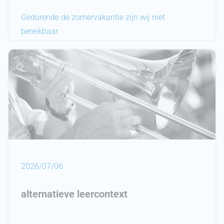
Gedurende de zomervakantie zijn wij niet
bereikbaar.
Vanaf eind augustus kan u op bepaalde tijdstippen
het secretariaat conctacteren.
2026/07/06
alternatieve leercontext