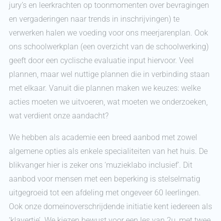
jury’s en leerkrachten op toonmomenten over bevragingen
en vergaderingen naar trends in inschrijvingen) te
verwerken halen we voeding voor ons meerjarenplan. Ook
ons schoolwerkplan (een overzicht van de schoolwerking)
geeft door een cyclische evaluatie input hiervoor. Veel
plannen, maar wel nuttige plannen die in verbinding staan
met elkaar. Vanuit die plannen maken we keuzes: welke
acties moeten we uitvoeren, wat moeten we onderzoeken,
wat verdient onze aandacht?
We hebben als academie een breed aanbod met zowel
algemene opties als enkele specialiteiten van het huis. De
blikvanger hier is zeker ons ‘muzieklabo inclusief’. Dit
aanbod voor mensen met een beperking is stelselmatig
uitgegroeid tot een afdeling met ongeveer 60 leerlingen.
Ook onze domeinoverschrijdende initiatie kent iedereen als
‘klavertje’. We kiezen bewust voor een les van 2u, met twee