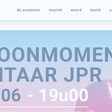
de academie
muziek
woord
beeld
c