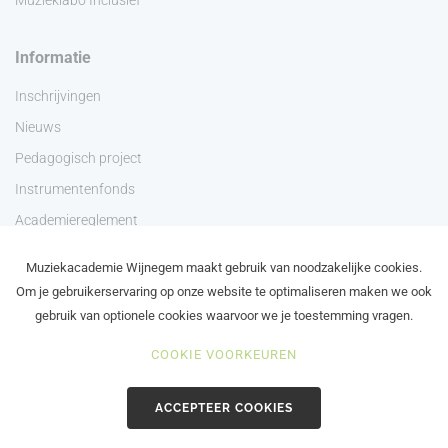
Muzieklabo Inclusief
Informatie
Inschrijvingen
Nieuws
Pedagogisch project
Instrumentenfonds
Academiereglement
Privacyverklaring
Muziekacademie Wijnegem maakt gebruik van noodzakelijke cookies.
Contact
Om je gebruikerservaring op onze website te optimaliseren maken we ook
gebruik van optionele cookies waarvoor we je toestemming vragen.
COOKIE VOORKEUREN
©2024 Academie Wijnegem - Schilde - Zoersel
ACCEPTEER COOKIES
in brand gezet door de maanstekerij