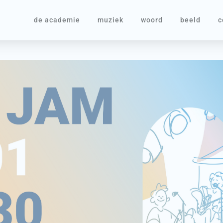
de academie
muziek
woord
beeld
c