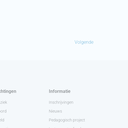
Volgende
chtingen
Informatie
ziek
Inschrijvingen
ord
Nieuws
eld
Pedagogisch project