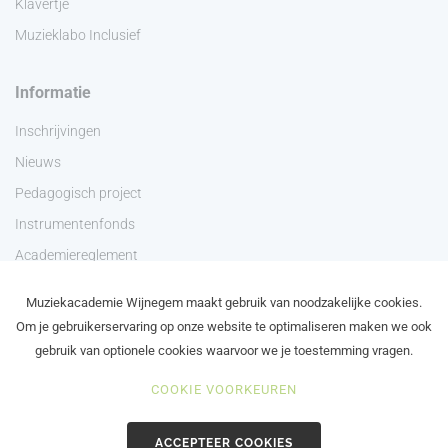
Klavertje
Muzieklabo Inclusief
Informatie
Inschrijvingen
Nieuws
Pedagogisch project
Instrumentenfonds
Academiereglement
Privacyverklaring
Muziekacademie Wijnegem maakt gebruik van noodzakelijke cookies.
Contact
Om je gebruikerservaring op onze website te optimaliseren maken we ook
gebruik van optionele cookies waarvoor we je toestemming vragen.
COOKIE VOORKEUREN
©2024 Academie Wijnegem - Schilde - Zoersel
ACCEPTEER COOKIES