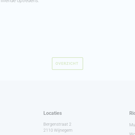
hillende optredens.
OVERZICHT
Locaties
Ri
Bergenstraat 2
Mu
2110 Wijnegem
Wo