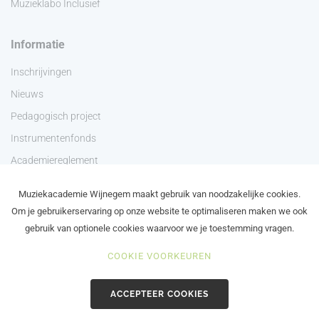
Muzieklabo Inclusief
Informatie
Inschrijvingen
Nieuws
Pedagogisch project
Instrumentenfonds
Academiereglement
Privacyverklaring
Muziekacademie Wijnegem maakt gebruik van noodzakelijke cookies.
Contact
Om je gebruikerservaring op onze website te optimaliseren maken we ook
gebruik van optionele cookies waarvoor we je toestemming vragen.
COOKIE VOORKEUREN
©2024 Academie Wijnegem - Schilde - Zoersel
ACCEPTEER COOKIES
in brand gezet door de maanstekerij