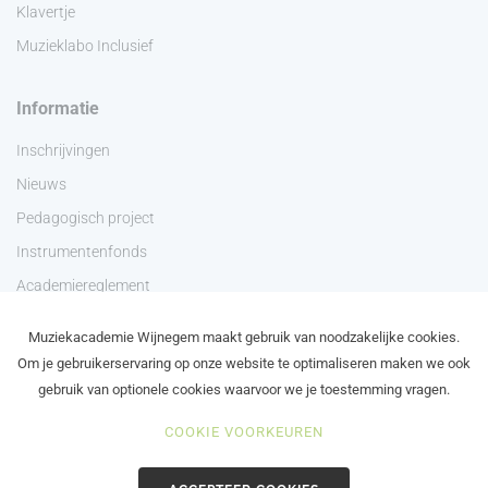
Klavertje
Muzieklabo Inclusief
Informatie
Inschrijvingen
Nieuws
Pedagogisch project
Instrumentenfonds
Academiereglement
Privacyverklaring
Muziekacademie Wijnegem maakt gebruik van noodzakelijke cookies.
Contact
Om je gebruikerservaring op onze website te optimaliseren maken we ook
gebruik van optionele cookies waarvoor we je toestemming vragen.
COOKIE VOORKEUREN
©2024 Academie Wijnegem - Schilde - Zoersel